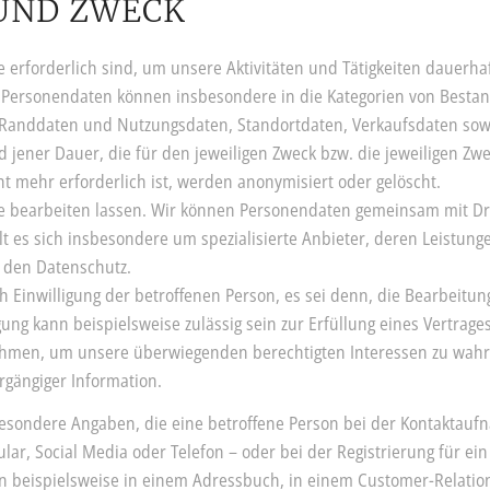
 UND ZWECK
 erforderlich sind, um unsere Aktivitäten und Tätigkeiten dauerhaf
e Personendaten können insbesondere in die Kategorien von Besta
 Randdaten und Nutzungsdaten, Standortdaten, Verkaufsdaten sowi
ener Dauer, die für den jeweiligen Zweck bzw. die jeweiligen Zweck
t mehr erforderlich ist, werden anonymisiert oder gelöscht.
 bearbeiten lassen. Wir können Personendaten gemeinsam mit Dri
lt es sich insbesondere um spezialisierte Anbieter, deren Leistun
n den Datenschutz.
 Einwilligung der betroffenen Person, es sei denn, die Bearbeitun
gung kann beispielsweise zulässig sein zur Erfüllung eines Vertrag
hmen, um unsere überwiegenden berechtigten Interessen zu wahre
rgängiger Information.
sondere Angaben, die eine betroffene Person bei der Kontaktaufn
lar, Social Media oder Telefon – oder bei der Registrierung für ein
en beispielsweise in einem Adressbuch, in einem Customer-Relat